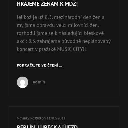
Links
HRAJEME ŽENÁM K MDŽ!
Jelikož je už 8.3. mezinárodní den žen a
my jsme opravdu velcí milovníci žen,
rozhodli jsme se k následující bleskové
akci: 8.3. zahrajeme původně neplánovaný
koncert v pražské MUSIC CITY!!
POKRAČUJTE VE ČTENÍ …
HRAJEME
ŽENÁM
K
admin
MDŽ!
Cat
Novinky
Posted on
11/02/2011
Links
BERLÍN, LUBECK A ÚJEZD