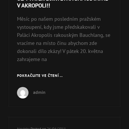
V AKROPOLI!!
Měsíc po našem posledním pražském
vystoupení, kdy jsme předskakovali v
Paláci Akropolis rakouským Bauchlang, se
vracíme na místo činu abychom zde
dokonali dílo zkázy! V pátek 20. května
zahrajeme na
POKRAČUJTE VE ČTENÍ …
UŽ
V
PÁTEK
admin
20.KVĚTNA
SAMOSTATNĚ
V
AKROPOLI!!
Cat
Novinky
Posted on
26/04/2011