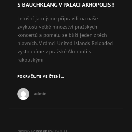
Links
S BAUCHKLANG V PALÁCI AKROPOLIS!!
Letošní jaro jsme připravili na naše
zvyklosti velké množství pražských
koncertů a pomalu se blíží jeden z těch
hlavních. V rámci United Islands Reloaded
vystoupíme v pražské Akropoli s
rakouskými
POKRAČUJTE VE ČTENÍ …
S
BAUCHKLANG
V
admin
PALÁCI
AKROPOLIS!!
Cat
Novinky
Posted on
09/03/2011