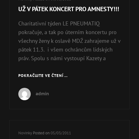
Links
UŽ V PÁTEK KONCERT PRO AMNESTY!!!
Charitativní týden LE PNEUMATIQ
pokračuje, a tak po úterním koncertu pro
všechny ženy k oslavě MDŹ zahrajeme už v
pátek 11.3. i všem ochráncům lidských
práv. Spolu s námi vystoupí Kazety a
POKRAČUJTE VE ČTENÍ …
UŽ
V
PÁTEK
admin
KONCERT
PRO
AMNESTY!!!
Cat
Novinky
Posted on
05/03/2011