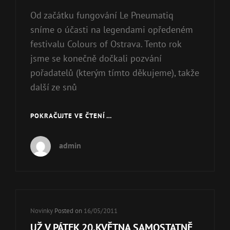
Od začátku fungování Le Pneumatiq
sníme o účasti na legendami opředeném
festivalu Colours of Ostrava. Tento rok
jsme se konečně dočkali pozvání
pořadatelů (kterým tímto děkujeme), takže
další ze snů
POKRAČUJTE VE ČTENÍ …
COLOURS!!!
admin
Cat
Novinky
Posted on
16/05/2011
Links
UŽ V PÁTEK 20.KVĚTNA SAMOSTATNĚ