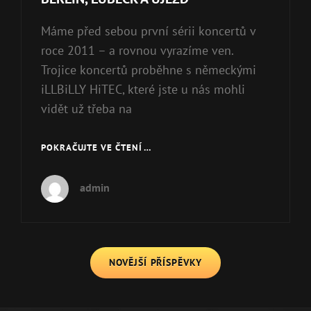
Máme před sebou první sérii koncertů v
roce 2011 – a rovnou vyrazíme ven.
Trojice koncertů proběhne s německými
iLLBiLLY HiTEC, které jste u nás mohli
vidět už třeba na
POKRAČUJTE VE ČTENÍ …
BERLÍN,
LUBECK
A
admin
ÚJEZD
Navigace
NOVĚJŠÍ PŘÍSPĚVKY
pro
příspěvky