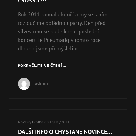
CROSSU !!!
Rok 2011 pomalu končí a my se s ním
rozloučíme pořádnou party. Den před
silvestrem se bude konat poslední
koncert Le Pneumatiq v tomto roce –
dlouho jsme přemýšleli o
POKRAČUJTE VE ČTENÍ …
ROZLOUČENÍ
S
ROKEM
admin
2011
V
CROSSU
!!!
Cat
Novinky
Posted on
13/10/2011
Links
DALŠÍ INFO O CHYSTANÉ NOVINCE…