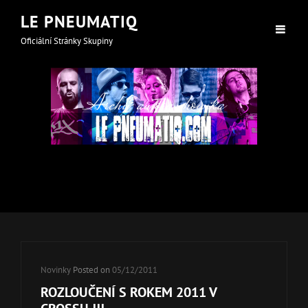
LE PNEUMATIQ
Oficiální Stránky Skupiny
Archiv autora:
howska
Cat
Novinky
Posted on
05/12/2011
Links
ROZLOUČENÍ S ROKEM 2011 V