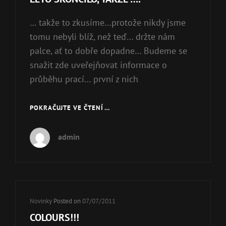
… takže to zkusíme…protože nikdy jsme
tomu nebyli blíž, než teď… držte nám
palce, ať to dobře dopadne… Budeme se
snažit zde uveřejňovat informace o
průběhu prací… první z nich
POKRAČUJTE VE ČTENÍ …
LÉTO
SKONČILO,
TAKŽE
admin
….
Cat
Novinky
Posted on
07/07/2011
Links
COLOURS!!!