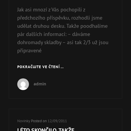
Jak asi mnozí z Vás pochopili z
předchozího příspěvku, rozhodli jsme
udělat druhou desku. Takže poodhalíme
pár dalších informací: – dáváme
dohromady skladby – asi tak 2/3 už jsou
připravené
POKRAČUJTE VE ČTENÍ …
DALŠÍ
INFO
O
admin
CHYSTANÉ
NOVINCE…
Cat
Novinky
Posted on
12/09/2011
Links
LÉTO SKONČILO, TAKŽE ….