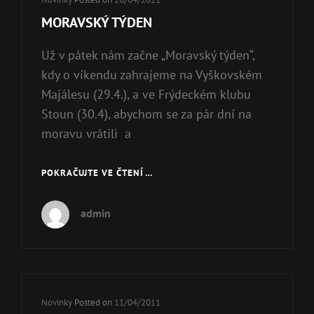
Links
MORAVSKÝ TÝDEN
Už v pátek nám začne „Moravský týden“,
kdy o víkendu zahrajeme na Vyškovském
Majálesu (29.4.), a ve Frýdeckém klubu
Stoun (30.4), abychom se za pár dní na
moravu vrátili a
POKRAČUJTE VE ČTENÍ …
MORAVSKÝ
TÝDEN
admin
Cat
Novinky
Posted on
11/04/2011