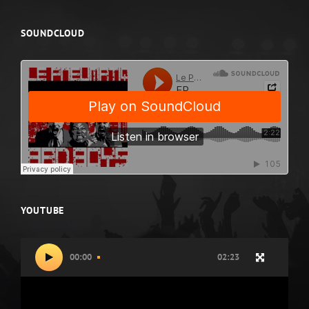
SOUNDCLOUD
YOUTUBE
Video
00:00
02:23
přehrávač