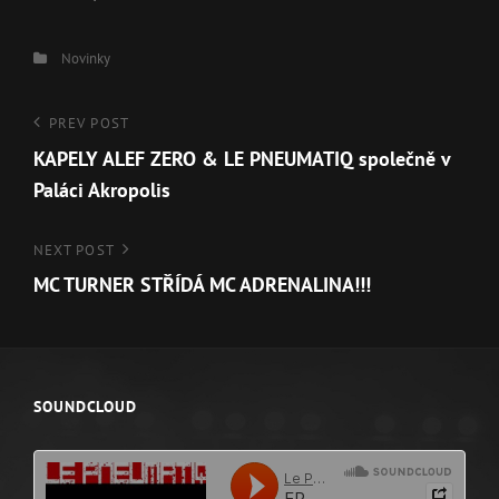
Categories
Novinky
Navigace
PREV POST
Previous
KAPELY ALEF ZERO & LE PNEUMATIQ společně v
Post
pro
Paláci Akropolis
příspěvek
NEXT POST
Next
MC TURNER STŘÍDÁ MC ADRENALINA!!!
Post
SOUNDCLOUD