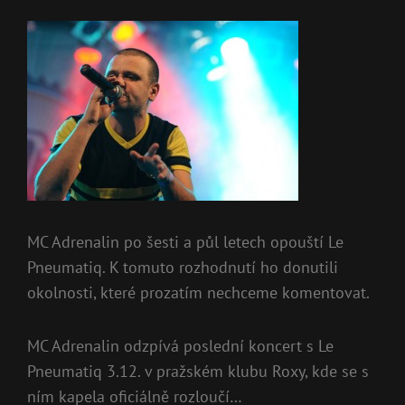
MC Adrenalin po šesti a půl letech opouští Le
Pneumatiq. K tomuto rozhodnutí ho donutili
okolnosti, které prozatím nechceme komentovat.
MC Adrenalin odzpívá poslední koncert s Le
Pneumatiq 3.12. v pražském klubu Roxy, kde se s
ním kapela oficiálně rozloučí…