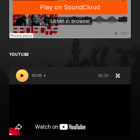
YOUTUBE
Video
00:00
02:23
přehrávač